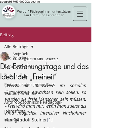
googleb870f7f9e20f2eee.html
Waldorf-PädagogInnen unterstützen
Für Eltern und LehrerInnen
Beitrag
Alle Beiträge
Antje Bek
Alle Beiträge
17. Mai 2021
8 Min. Lesezeit
Die Erziehungsfrage und das
Anfangsrechnen
Ideal der „Freiheit“
Naturkunde
Pädagogischer Jugendkurs
„Wenn die Menschen im sozialen 
Organismus erwachsen sein sollen, so 
Waldorf in China
werden sie freie Menschen sein müssen. 
Anthroposophische Pädagogik
- Frei wird man nur, wenn man zuerst als 
Jahresfeste
Kind möglichst intensiver Nachahmer 
war.“
 Rudolf Steiner
[1]
Übungen