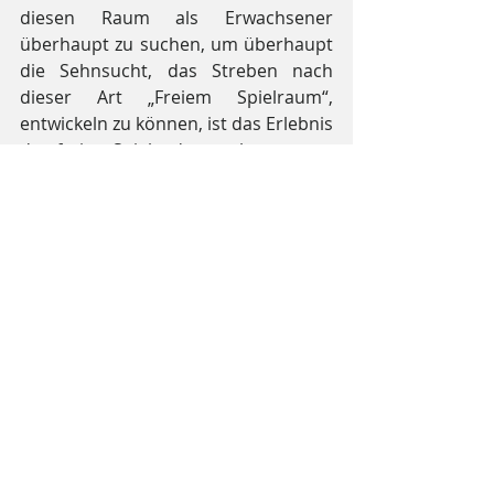
diesen Raum als Erwachsener 
überhaupt zu suchen, um überhaupt 
die Sehnsucht, das Streben nach 
dieser Art „Freiem Spielraum“, 
entwickeln zu können, ist das Erlebnis 
des freien Spiels, das noch ganz aus 
der Nachahmung der Mitwelt erfolgt, 
die beste Grundlage. Daher ist es so 
wichtig, dass einerseits die 
Umgebung so gestaltet ist, dass das 
Kind sie vertrauensvoll nachahmen 
kann und andererseits – bis in das 
Schulalter hinein! -  genügend Zeit 
zum Freien Spiel bleibt. Viel 
Rhythmus, aber wenig Programm! 
Bedeutung eines Freien 
Geisteslebens