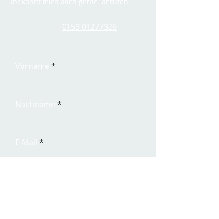
Ihr könnt mich auch gerne
anrufen.
‭
0159 01277326‬
Vorname
Nachname
E-Mail
Telefon
Anfrage Workshops