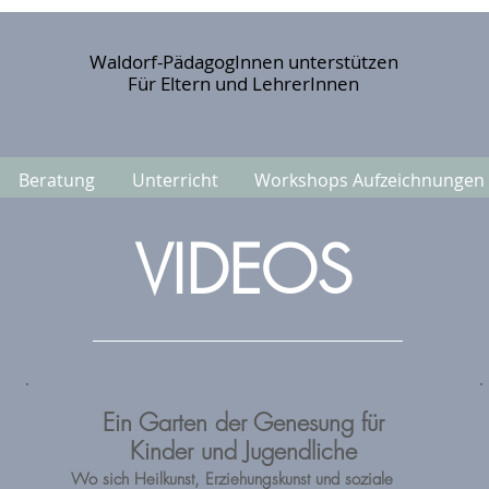
Waldorf-PädagogInnen unterstützen
Für Eltern und LehrerInnen
Beratung
Unterricht
Workshops Aufzeichnungen
VIDEOS
Ein Garten der Genesung für
Kinder und Jugendliche
Wo sich Heilkunst, Erziehungskunst und soziale