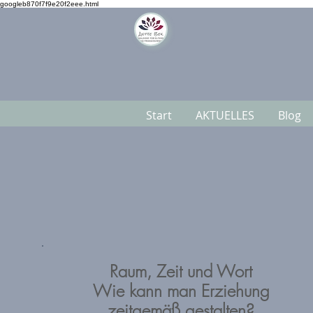
googleb870f7f9e20f2eee.html
Start
AKTUELLES
Blog
Raum, Zeit und Wort
Wie kann man Erziehung
zeitgemäß gestalten?