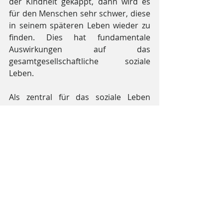
der Kindheit gekappt, dann wird es 
für den Menschen sehr schwer, diese 
in seinem späteren Leben wieder zu 
finden. Dies hat fundamentale 
Auswirkungen auf das 
gesamtgesellschaftliche soziale 
Leben.
Als zentral für das soziale Leben 
können die Ideale der französischen 
Revolution „Freiheit, Gleichheit, 
Brüderlichkeit“ betrachtet werden. 
Diese Ideale sind keine abstrakten 
Erfindungen, sondern bereits in der 
Kindheit keimhaft veranlagt und 
treten im späteren Leben, wenn sie in 
der Kindheit berücksichtigt und 
entsprechend gefördert wurden, 
metamorphosiert, d.h. verwandelt, 