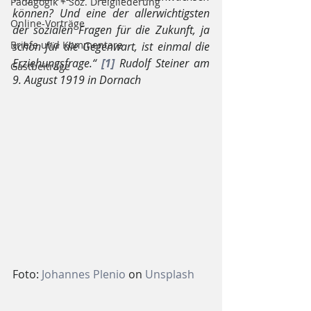
Pädagogik + Soz. Dreigliederung
können? Und eine der allerwichtigsten 
Online-Vorträge
der sozialen Fragen für die Zukunft, ja 
Briefe und Kommentare
schon für die Gegenwart, ist einmal die 
Erziehungsfrage.“ 
[1]
 Rudolf Steiner am 
Gastbeiträge
9. August 1919 in Dornach
Foto: 
Johannes Plenio
 on 
Unsplash